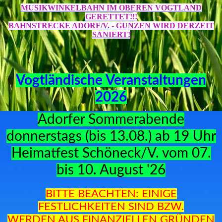
MUSIKWINKELBAHN IM OBEREN VOGTLAND
GERETTET!!!
BAHNSTRECKE ADORF/V. - GUNZEN WIRD DERZEIT
SANIERT!
Vogtländische Veranstaltungen
2026
Adorfer Sommerabende
donnerstags (bis 13.08.) ab 19 Uhr
Heimatfest Schöneck/V. vom 07.
bis 10. August '26
BITTE BEACHTEN: EINIGE
FESTLICHKEITEN SIND BZW.
WERDEN AUS FINANZIELLEN GRÜNDEN