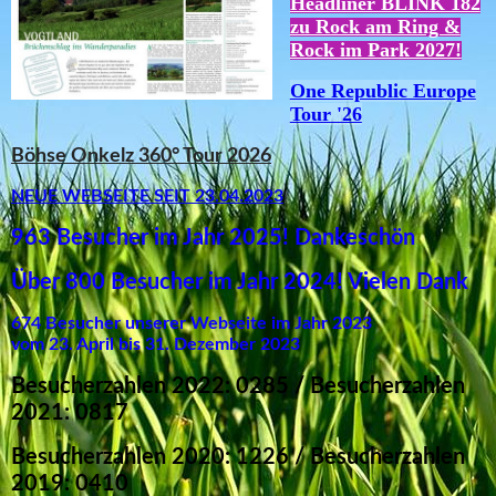
Headliner BLINK 182
zu Rock am Ring &
Rock im Park 2027!
One Republic Europe
Tour '26
Böhse Onkelz 360° Tour 2026
NEUE WEBSEITE SEIT 23.04.2023
963 Besucher im Jahr 2025! Dankeschön
Über 800 Besucher im Jahr 2024! Vielen Dank
674 Besucher unserer Webseite im Jahr 2023
vom 23. April bis 31. Dezember 2023
Besucherzahlen 2022: 0285 /
Besucherzahlen
2021: 0817
Besucherzahlen 2020: 1226 /
Besucherzahlen
2019: 0410