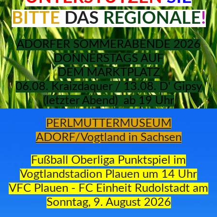
BITTE
DAS
REGIONALE
!
ADORFER SOMMERABENDE 2026
DONNERSTAGS AUF
DEM
MARKTPLATZ
06.08. Kraizdaquer / 13.08. D' Gipsy
(letzter Abend) ab 19 Uhr
PERLMUTTERMUSEUM
ADORF/Vogtland in Sachsen
Fußball Oberliga Punktspiel im
Vogtlandstadion Plauen um 14 Uhr
VFC Plauen - FC Einheit Rudolstadt
am
Sonntag, 9. August 2026