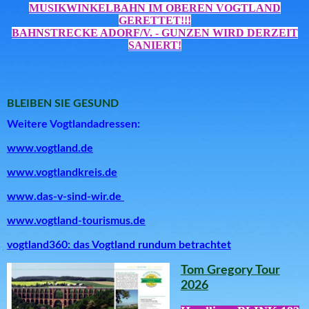
MUSIKWINKELBAHN IM OBEREN VOGTLAND
GERETTET!!!
BAHNSTRECKE ADORF/V. - GUNZEN WIRD DERZEIT
SANIERT!
BLEIBEN SIE GESUND
Weitere Vogtlandadressen:
www.vogtland.de
www.vogtlandkreis.de
www.das-v-sind-wir.de
www.vogtland-tourismus.de
vogtland360: das Vogtland rundum betrachtet
Tom Gregory Tour
2026