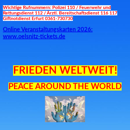
Wichtige Rufnummern: Polizei 110 / Feuerwehr und
Rettungsdienst 112 / Ärztl. Bereitschaftsdienst 116 117
Giftnotdienst Erfurt 0361-730730
Online Veranstaltungskarten 2026:
www.oelsnitz-tickets.de
FRIEDEN WELTWEIT!
PEACE AROUND THE WORLD