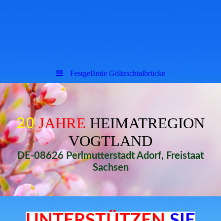
Festgelände Göltzschtalbrücke
20
JAHRE
HEIMATREGION
VOGTLAND
DE-08626 Perlmutterstadt Adorf, Freistaat
Sachsen
UNTERSTÜTZEN
SIE