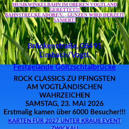
MUSIKWINKELBAHN IM OBEREN VOGTLAND
GERETTET!!!
BAHNSTRECKE ADORF/V. - GUNZEN WIRD DERZEIT
SANIERT!
Brückenstraße, 08491
Limbach/Vogtl.
Festgelände Göltzschtalbrücke
ROCK CLASSICS ZU PFINGSTEN
AM VOGTLÄNDISCHEN
WAHRZEICHEN
SAMSTAG, 23. MAI 2026
Erstmalig kamen über 6000 Besucher!!!
KARTEN FÜR 2027 UNTER KRAUß EVENT
ZWICKAU